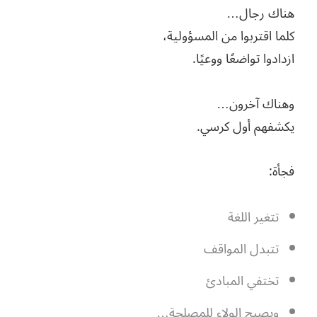
هناك رجال…
كلما اقتربوا من المسؤولية،
ازدادوا تواضعًا ووعيًا.
وهناك آخرون…
يكشفهم أول كرسي.
فجأة:
تتغير اللغة
تتبدل المواقف
تختفي المبادئ
ويصبح الولاء للمصلحة…