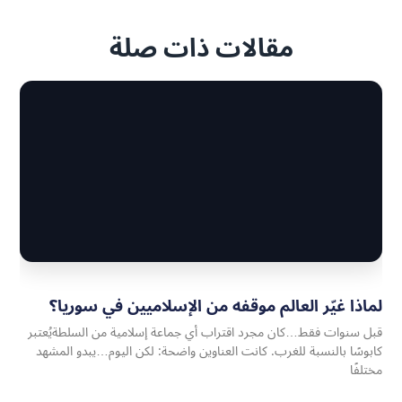
مقالات ذات صلة
لماذا غيّر العالم موقفه من الإسلاميين في سوريا؟
قبل سنوات فقط…كان مجرد اقتراب أي جماعة إسلامية من السلطةيُعتبر
كابوسًا بالنسبة للغرب. كانت العناوين واضحة: لكن اليوم…يبدو المشهد
مختلفًا