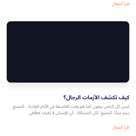
اقرأ المقال
كيف تكشف الأزمات الرجال؟
ليس كل الناس يبقون كما هم وقت العاصفة في الأيام العادية…الجميع
يبدو جيدًا. الجميع: لكن المشكلة…أن الإنسان لا يُعرف فعلًافي
اقرأ المقال